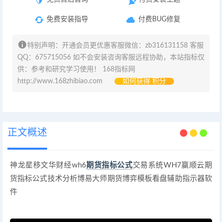
免费安装指导
付费BUG修复
特别声明：开通会员更优惠客服微信：zb316131158 客服
QQ：675715056 如不会安装咨询客服远程协助，本站指标仅
供：参考和研究学习使用！ 168指标网
http://www.168zhibiao.com
如何获得 积分
正文概述
神龙星移文华财经wh6
期货指标公式
交易系统WH7赢顺云期
货指标公式技术分析博易大师期货博弈模板看盘辅助指示器软
件