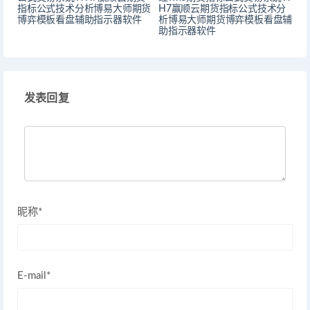
指标公式技术分析博易大师期货
H7赢顺云期货指标公式技术分
博弈模板看盘辅助指示器软件
析博易大师期货博弈模板看盘辅
助指示器软件
发表回复
昵称*
E-mail*