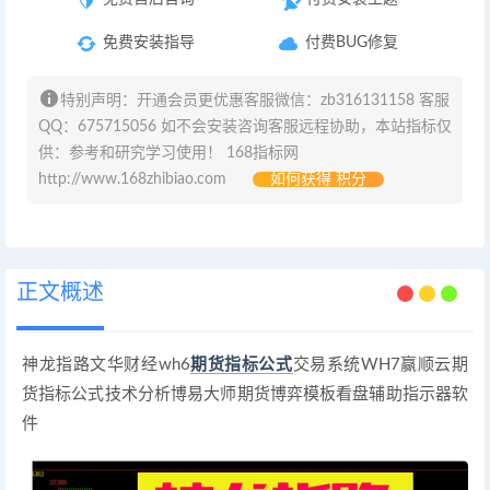
免费安装指导
付费BUG修复
特别声明：开通会员更优惠客服微信：zb316131158 客服
QQ：675715056 如不会安装咨询客服远程协助，本站指标仅
供：参考和研究学习使用！ 168指标网
http://www.168zhibiao.com
如何获得 积分
正文概述
神龙指路文华财经wh6
期货指标公式
交易系统WH7赢顺云期
货指标公式技术分析博易大师期货博弈模板看盘辅助指示器软
件