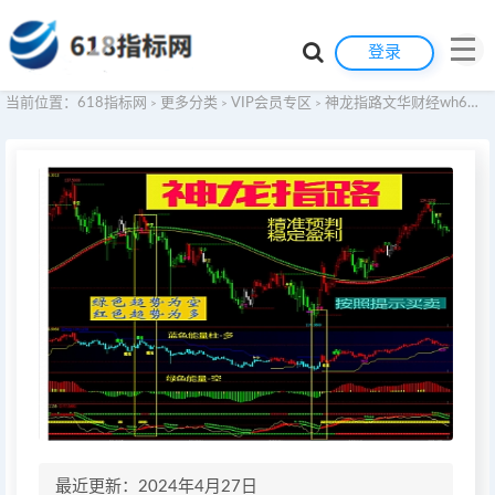
登录
当前位置：
618指标网
更多分类
VIP会员专区
神龙指路文华财经wh6期货指标公式交易系统WH7赢顺云期货指标公式技术分析博易大师期货博弈模板看盘辅助指示器软件
>
>
>
最近更新：2024年4月27日