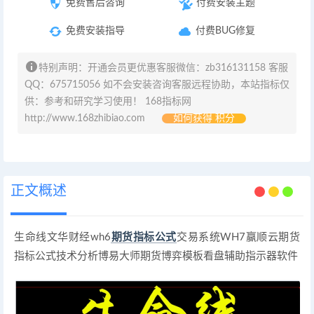
免费售后咨询
付费安装主题
免费安装指导
付费BUG修复
特别声明：开通会员更优惠客服微信：zb316131158 客服
QQ：675715056 如不会安装咨询客服远程协助，本站指标仅
供：参考和研究学习使用！ 168指标网
http://www.168zhibiao.com
如何获得 积分
正文概述
生命线文华财经wh6
期货指标公式
交易系统WH7赢顺云期货
指标公式技术分析博易大师期货博弈模板看盘辅助指示器软件