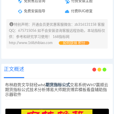
免费售后咨询
付费安装主题
免费安装指导
付费BUG修复
特别声明：开通会员更优惠客服微信：zb316131158 客服
QQ：675715056 如不会安装咨询客服远程协助，本站指标仅
供：参考和研究学习使用！ 168指标网
http://www.168zhibiao.com
如何获得 积分
正文概述
布林趋势文华财经wh6
期货指标公式
交易系统WH7赢顺云
期货指标公式技术分析博易大师期货博弈模板看盘辅助指
示器软件