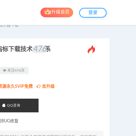
升级会员
登录
指示器下载
476
。
指标下载技术分析系
关注476次
资源永久SVIP免费
去升级
QQ咨询
费BUG修复