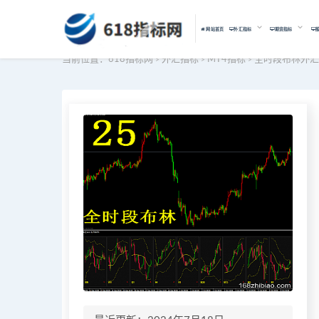
网站首页
外汇指标
期货指标
当前位置：
618指标网
外汇指标
MT4指标
全时段布林外汇
>
>
>