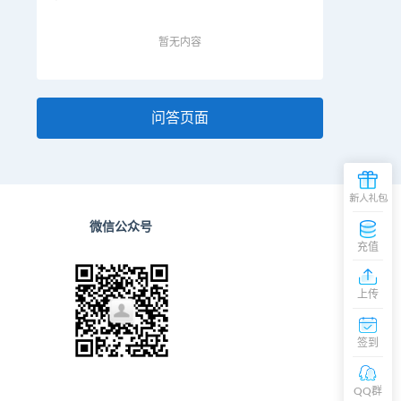
暂无内容
问答页面
微信公众号
充值
粉
上传
丝
交
签到
流
群
在
线
QQ群
客