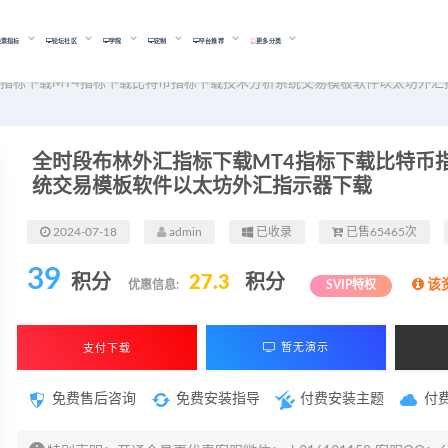
股票指标
论坛社区
学院
定制
平台推荐
更多分类
指标下载MT4指标下载比特币指标下载技术分析系统交易模板软件以太坊外汇
全时段布林外汇指标下载MT4指标下载比特币
统交易模板软件以太坊外汇指示器下载
2024-07-18
admin
已收录
已售65465次
39
积分
27.3
积分
该
优惠信息:
SVIP特权
支付下载
暂无演示
免费售后咨询
免费安装指导
付费安装主题
付