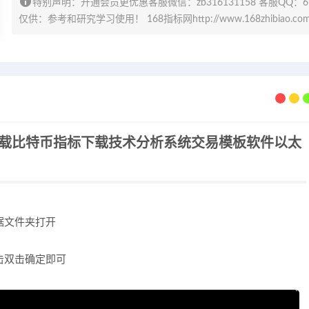
特别声明：开通会员更优惠客服微信：zb316131158 客服QQ：
仅供：参考和研究学习使用！ 168指标网http://www.168zhibiao.co
下载比特币指标下载技术分析系统交易模板软件以太
据文件夹打开
击双击确定即可