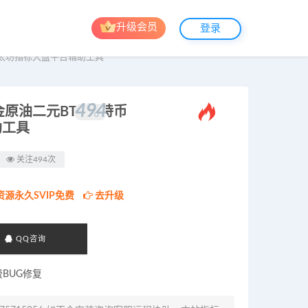
升级会员
登录
以太坊指标大盘平台辅助工具
494
。
原油二元BTC比特币
助工具
关注494次
资源永久SVIP免费
去升级
QQ咨询
费BUG修复