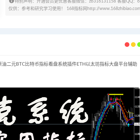
特别声明：开通会员更优惠客服微信：zb316131158 客服QQ：
仅供：参考和研究学习使用！ 168指标网http://www.168zhibiao.co
油二元BTC比特币指标看盘系统插件ETH以太坊指标大盘平台辅助