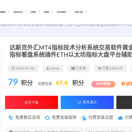
股票指标
论坛社区
学院
定制
平台推荐
更多分类
4指标技术分析系统交易软件黄金原油二元BTC比特币指标看盘系统插件ETH
达斯克外汇MT4指标技术分析系统交易软件黄金
指标看盘系统插件ETH以太坊指标大盘平台辅
2024-07-08
admin
已收录
已售33665次
79
积分
47.4
积分
该
优惠信息:
SVIP特权
支付下载
暂无演示
免费售后咨询
免费安装指导
付费安装主题
付