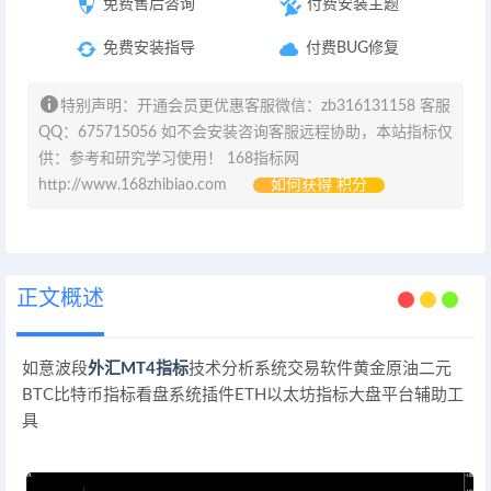
免费售后咨询
付费安装主题
免费安装指导
付费BUG修复
特别声明：开通会员更优惠客服微信：zb316131158 客服
QQ：675715056 如不会安装咨询客服远程协助，本站指标仅
供：参考和研究学习使用！ 168指标网
http://www.168zhibiao.com
如何获得 积分
正文概述
如意波段
外汇MT4指标
技术分析系统交易软件黄金原油二元
BTC比特币指标看盘系统插件ETH以太坊指标大盘平台辅助工
具