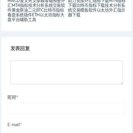
MACD金叉死叉穿越零轴预警外
助力支撑外汇指标下载MT4指标
汇MT4指标技术分析系统交易软
下载比特币指标下载技术分析系
件黄金原油二元BTC比特币指标
统交易模板软件以太坊外汇指示
看盘系统插件ETH以太坊指标大
器下载
盘平台辅助工具
发表回复
昵称*
E-mail*