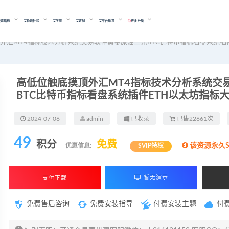
股票指标
论坛社区
学院
定制
平台推荐
更多分类
外汇MT4指标技术分析系统交易软件黄金原油二元BTC比特币指标看盘系统插
高低位触底摸顶外汇MT4指标技术分析系统交
BTC比特币指标看盘系统插件ETH以太坊指标
2024-07-06
admin
已收录
已售22661次
49
积分
免费
该资源永久S
优惠信息:
SVIP特权
支付下载
暂无演示
免费售后咨询
免费安装指导
付费安装主题
付