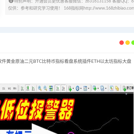
特别声明：开通会员更优惠客服微信：zb316131158 客服QQ：
仅供：参考和研究学习使用！ 168指标网http://www.168zhibiao.co
件黄金原油二元BTC比特币指标看盘系统插件ETH以太坊指标大盘