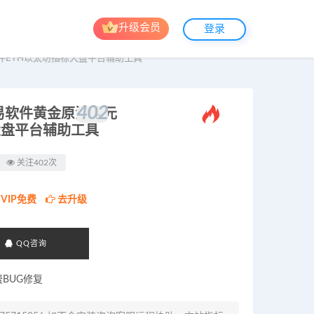
升级会员
登录
件ETH以太坊指标大盘平台辅助工具
402
。
易软件黄金原油二元
大盘平台辅助工具
关注402次
VIP免费
去升级
QQ咨询
费BUG修复