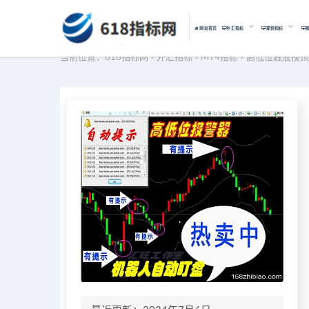
网站首页
外汇指标
期货指标
当前位置：
618指标网
外汇指标
MT4指标
高低位触底摸顶
>
>
>